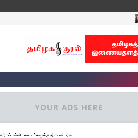
தஞ்ச
YOUR ADS HERE
ர்பில் பள்ளி மாணவர்களுக்கு தீபாவளி பரிசு