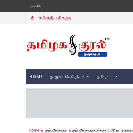
முகப்பு
சமீபத்திய நிகழ்வு
HOME
தாலுகா செய்திகள்
தமிழகம்
Home
கும்பகோணம்
கும்பகோணம் வள்ளலார் அரிமா சங்கம் சா