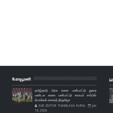
பேராவூரணி
பூ
தமிழ்நாடு அரசு கலை பண்பாட்டு துறை
மண்டல கலை பண்பாட்டு மையம் சார்பில்
பொங்கல் கலைத் திருவிழா
SUB EDITOR THAMILAGA KURAL
Jan
18, 2026