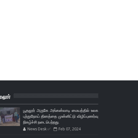
தலூர்
பூதலூர் அருகே அங்கன்வாடி மையத்தில் உலக
புற்றுநோய் தினத்தை முன்னிட்டு விழிப்புணர்வு
நிகழ்ச்சி நடைபெற்றது.
News Desk ✅
Feb 07, 2024