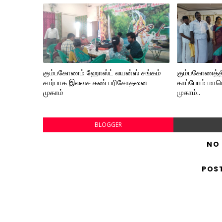
கும்பகோணம் ஹோஸ்ட் லயன்ஸ் சங்கம்
கும்பகோணத்தி
சார்பாக இலவச கண் பரிசோதனை
காப்போம் மாபெ
முகாம்
முகாம்..
BLOGGER
NO
POS