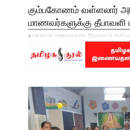
கும்பகோணம் வள்ளலார் அரிம
மாணவர்களுக்கு தீபாவளி ப
SUB EDITOR THAMILAGA KURAL
October 29, 2024
க