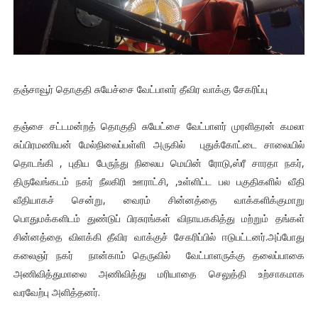
தஞ்சாவூர் தொகுதி சுயேச்சை வேட்பாளர் தீவிர வாக்கு சேகரிப்பு
தஞ்சை சட்டமன்றத் தொகுதி சுயேட்சை வேட்பாளர் முரளிதரன் கமலா
சுப்பிரமணியன் மேல்நிலைப்பள்ளி அருகில் புதுக்கோட்டை சாலையில்
தொடங்கி , புதிய பேருந்து நிலைய மெயின் ரோடு,ஸ்ரீ சாரதா நகர்,
திருவேங்கடம் நகர் நீலகிரி ஊராட்சி, ,உள்ளிட்ட பல பகுதிகளில் வீதி
வீதியாகச் சென்று, வைரம் சின்னத்தை வாக்களிக்குமாறு
பொதுமக்களிடம் துண்டுப் பிரசுரங்கள் விநாயககித்து மற்றும் தங்கள்
சின்னத்தை விளக்கி தீவிர வாக்குச் சேகரிப்பில் ஈடுபட்டனர்.அப்போது
கலைஞர் நகர் நான்காம் தெருவில் வேட்பாளருக்கு தலைப்பாகை
அணிவித்துமாலை அணிவித்து மரியாதை செலுத்தி உற்சாகமாக
வரவேற்பு அளித்தனர்.