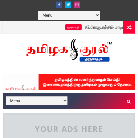
திப்பிராஜபுரத்தில் மாடிமணி இல்லத்தி
தஞ்சாவூர்
YOUR ADS HERE