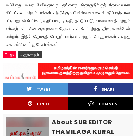
அப்போது அவர் பேசியதாவது தங்களது தொகுதிக்குத் தேவையான
திட்டங்கள் மற்றும் மக்கள் சந்திக்கும் பிரச்சினைகளைத் தீர்ப்பதற்கான
பட்டியலுடன் பேசினார்.குறிப்பாக, குடிநீர் தட்டுப்பாடு, சாலை வசதி மற்றும்
உள்ளூர் மக்களின் குறைகளை நேரடியாகக் கேட்டறிந்து தீர்வு காண்பேன்
என்றார். இதில் தொகுதி பொறுப்பாளர்கள்,மற்றும் பொதுமக்கள் கலந்து
கொண்டு வாக்கு சேகரித்தனர்.
Tags
# தஞ்சாவூர்
TWEET
SHARE
PIN IT
COMMENT
About SUB EDITOR
THAMILAGA KURAL