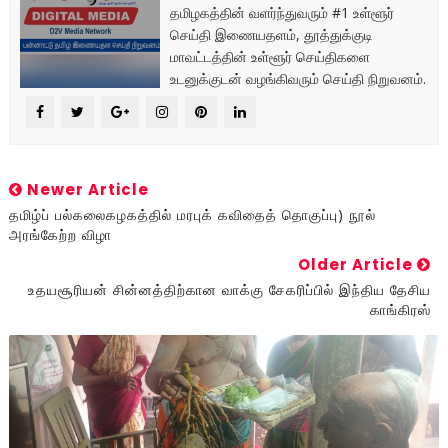
தமிழகத்தின் வளர்ந்துவரும் #1 உள்ளூர்
செய்தி இணையதளம், தூத்துக்குடி
மாவட்டத்தின் உள்ளூர் செய்திகளை
உடனுக்குடன் வழங்கிவரும் செய்தி நிறுவனம்.
Newer Article
தமிழ்ப் பல்கலைகழகத்தில் மரபுக் கவிதைத் தொகுப்பு) நூல்
அரங்கேற்ற விழா
Older Article
உதயசூரியன் சின்னத்திற்கான வாக்கு சேகரிப்பில் இந்திய தேசிய
காங்கிரஸ்